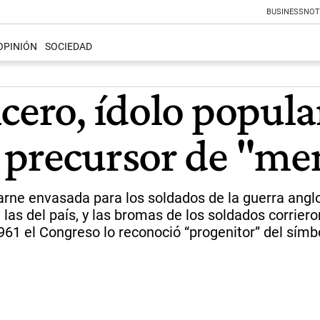
BUSINESS
NOT
OPINIÓN
SOCIEDAD
cero, ídolo popula
y precursor de "m
carne envasada para los soldados de la guerra ang
n las del país, y las bromas de los soldados corrie
61 el Congreso lo reconoció “progenitor” del símb