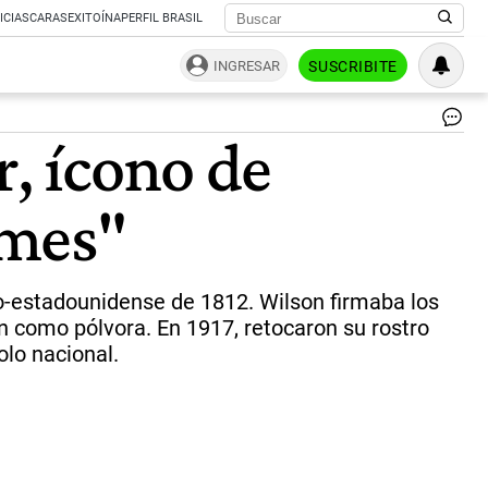
ICIAS
CARAS
EXITOÍNA
PERFIL BRASIL
INGRESAR
SUSCRIBITE
Un
r, ícono de
Sa
Wi
"Tí
emes"
Sa
Me
|
CO
lo-estadounidense de 1812. Wilson firmaba los
ron como pólvora. En 1917, retocaron su rostro
olo nacional.