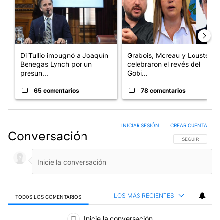
Di Tullio impugnó a Joaquín
Grabois, Moreau y Lousteau
Benegas Lynch por un
celebraron el revés del
presun...
Gobi...
65 comentarios
78 comentarios
INICIAR SESIÓN
|
CREAR CUENTA
Conversación
SIGA ESTA CO
SEGUIR
LOS MÁS RECIENTES
TODOS LOS COMENTARIOS
Todos los comentarios
Inicie la conversación