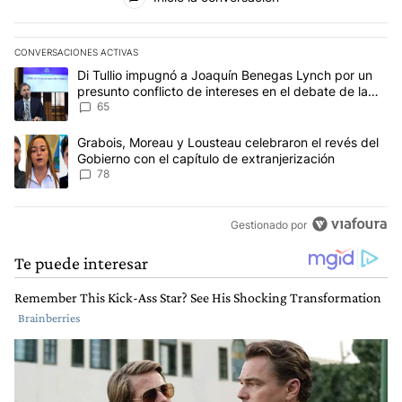
CONVERSACIONES ACTIVAS
Este listado muestra los artículos con más comentarios en los últim
Un artículo de tendencia con el título "Di Tullio impugnó a Joaqu
Di Tullio impugnó a Joaquín Benegas Lynch por un
presunto conflicto de intereses en el debate de la
Ley de Tierras
65
Un artículo de tendencia con el título "Grabois, Moreau y Lousteau
Grabois, Moreau y Lousteau celebraron el revés del
Gobierno con el capítulo de extranjerización
78
Gestionado por