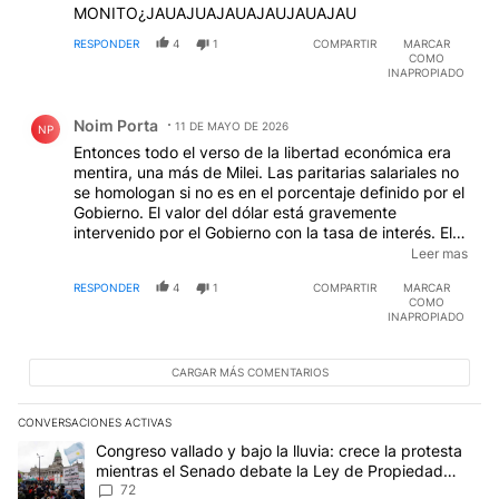
MONITO¿JAUAJUAJAUAJAUJAUAJAU
RESPONDER
4
1
COMPARTIR
MARCAR
COMO
INAPROPIADO
Comentario de Noim Porta.
Noim Porta
11 DE MAYO DE 2026
NP
Entonces todo el verso de la libertad económica era
mentira, una más de Milei. Las paritarias salariales no
se homologan si no es en el porcentaje definido por el
Gobierno. El valor del dólar está gravemente
intervenido por el Gobierno con la tasa de interés. El
cepo a las empresas sigue vigente y el de las
Leer mas
personas para ahorros anteriores a la fecha en que
RESPONDER
4
1
COMPARTIR
MARCAR
asumió el Gobierno, también, o sea, sigue el cepo. La
COMO
tasa de interés es la que decide el Gobierno. Los
INAPROPIADO
exportadores tienen retenciones fijadas por el
Gobierno. Hay baja de impuestos selectivas, definidas
por el Gobierno y no mediante un sistema claro,
CARGAR MÁS COMENTARIOS
estipulado por el Congreso y PARA TODOS IGUAL.
Los precios de los servicios los pone el Gobierno. Es
CONVERSACIONES ACTIVAS
un típico Gobierno Socialista, sólo que direccionado a
Este listado muestra los artículos con más comentarios en los últim
Un artículo de tendencia con el título "Congreso vallado y bajo la
Congreso vallado y bajo la lluvia: crece la protesta
otra clase social, pero Socialismo sin duda alguna. Yo
mientras el Senado debate la Ley de Propiedad
lo llamo a esto Socialismo de Clase. ¿Libertad, lo que
Privada
72
se dice libertad? Esa te la debo.