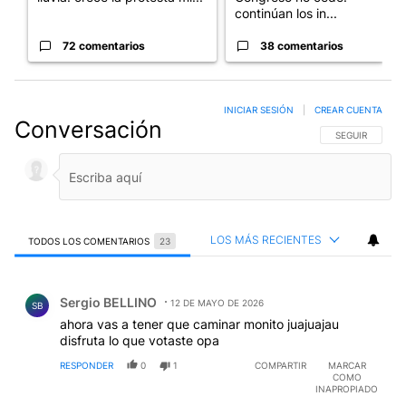
continúan los in...
72 comentarios
38 comentarios
INICIAR SESIÓN
|
CREAR CUENTA
Conversación
SIGA ESTA CO
SEGUIR
LOS MÁS RECIENTES
TODOS LOS COMENTARIOS
23
Todos los comentarios
Comentario de Sergio BELLINO.
Sergio BELLINO
12 DE MAYO DE 2026
SB
ahora vas a tener que caminar monito juajuajau
disfruta lo que votaste opa
RESPONDER
0
1
COMPARTIR
MARCAR
COMO
INAPROPIADO