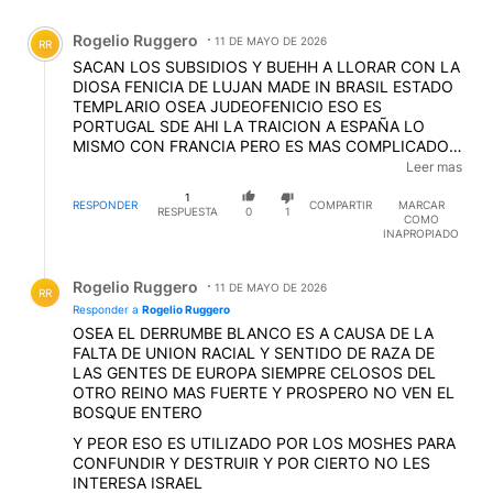
Comentario de Rogelio Ruggero.
Rogelio Ruggero
11 DE MAYO DE 2026
RR
SACAN LOS SUBSIDIOS Y BUEHH A LLORAR CON LA
DIOSA FENICIA DE LUJAN MADE IN BRASIL ESTADO
TEMPLARIO OSEA JUDEOFENICIO ESO ES
PORTUGAL SDE AHI LA TRAICION A ESPAÑA LO
MISMO CON FRANCIA PERO ES MAS COMPLICADO
EL TEMA FRANCES Y DESDE AHI CATASTROFE DE LA
Leer mas
GENTE BLANCA
EDITADO
1
RESPONDER
COMPARTIR
MARCAR
RESPUESTA
0
1
COMO
INAPROPIADO
Respuesta de Rogelio Ruggero.
Rogelio Ruggero
11 DE MAYO DE 2026
RR
Responder a
Rogelio Ruggero
OSEA EL DERRUMBE BLANCO ES A CAUSA DE LA
FALTA DE UNION RACIAL Y SENTIDO DE RAZA DE
LAS GENTES DE EUROPA SIEMPRE CELOSOS DEL
OTRO REINO MAS FUERTE Y PROSPERO NO VEN EL
BOSQUE ENTERO
Y PEOR ESO ES UTILIZADO POR LOS MOSHES PARA
CONFUNDIR Y DESTRUIR Y POR CIERTO NO LES
INTERESA ISRAEL