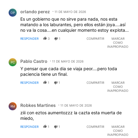
Comentario de orlando perez.
orlando perez
11 DE MAYO DE 2026
OP
Es un gobierno que no sirve para nada, nos esta
matando a los laburantes, pero ellos están joya....así
no va la cosa....en cualquier momento estoy explota...
RESPONDER
3
1
COMPARTIR
MARCAR
COMO
INAPROPIADO
Comentario de Pablo Castro.
Pablo Castro
11 DE MAYO DE 2026
PC
Y pensar que cada dia se viaja peor....pero toda
paciencia tiene un final.
RESPONDER
1
1
COMPARTIR
MARCAR
COMO
INAPROPIADO
Comentario de Robkes Martines.
Robkes Martines
11 DE MAYO DE 2026
RM
ziii con eztos aumentozzz la cazta esta muerta de
miedo,
RESPONDER
1
1
COMPARTIR
MARCAR
COMO
INAPROPIADO