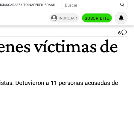
ICIAS
CARAS
EXITOÍNA
PERFIL BRASIL
INGRESAR
SUSCRIBITE
6
Op
venes víctimas de
pol
en
Cor
|
Twi
ristas. Detuvieron a 11 personas acusadas de