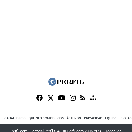
CANALES RSS
QUIENES SOMOS
CONTÁCTENOS
PRIVACIDAD
EQUIPO
REGLAS
Perfil.com - Editorial Perfil S.A.
| © Perfil.com 2006-2026 - Todos los