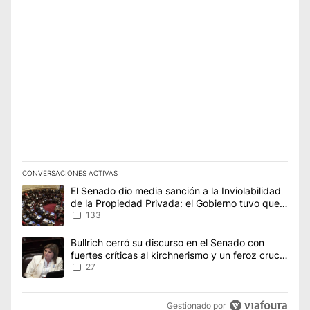
CONVERSACIONES ACTIVAS
Este listado muestra los artículos con más comentarios en los úl
Un artículo de tendencia con el título "El Senado dio media san
El Senado dio media sanción a la Inviolabilidad
de la Propiedad Privada: el Gobierno tuvo que
ceder en la Ley del Manejo del Fuego
133
Un artículo de tendencia con el título "Bullrich cerró su discurs
Bullrich cerró su discurso en el Senado con
fuertes críticas al kirchnerismo y un feroz cruce
con Capitanich al que le gritó “¡cállate!”
27
Gestionado por