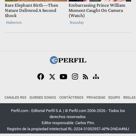
CANALES RSS
QUIENES SOMOS
CONTÁCTENOS
PRIVACIDAD
EQUIPO
REGLAS
Perfil.com - Editorial Perfil S.A.
| © Perfil.com 2006-2026 - Todos los
derechos reservados.
Editor responsable: Carlos Piro.
Registro de la propiedad intelectual RL-2024-31002957-APN-DNDA#MJ
Dirección:
California 2715
,
C1289ABI
,
CABA, Argentina
| Teléfono:
+54 9 11