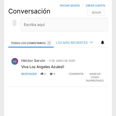
INICIAR SESIÓN
|
CREAR CUENTA
Conversación
SIGA ESTA CONVE
SEGUIR
LOS MÁS RECIENTES
TODOS LOS COMENTARIOS
1
Todos los comentarios
Comentario de Héctor Servin.
Héctor Servin
5 DE JUNIO DE 2026
HS
Viva Los Angeles Azules!!
RESPONDER
0
0
COMPARTIR
MARCAR
COMO
INAPROPIADO