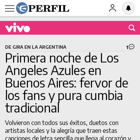
Buscá una obra en cartel
DE GIRA EN LA ARGENTINA
1
Primera noche de Los
Angeles Azules en
Buenos Aires: fervor de
BUSCAR
los fans y pura cumbia
tradicional
Volvieron con todos sus éxitos, duetos con
artistas locales y la alegría que traen estas
canciones de letra sencilla que llega al corazón y