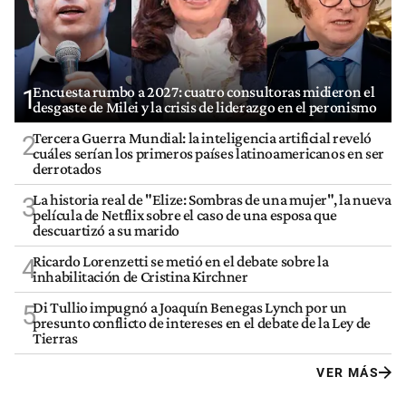
Encuesta rumbo a 2027: cuatro consultoras midieron el
1
desgaste de Milei y la crisis de liderazgo en el peronismo
Tercera Guerra Mundial: la inteligencia artificial reveló
2
cuáles serían los primeros países latinoamericanos en ser
derrotados
La historia real de "Elize: Sombras de una mujer", la nueva
3
película de Netflix sobre el caso de una esposa que
descuartizó a su marido
Ricardo Lorenzetti se metió en el debate sobre la
4
inhabilitación de Cristina Kirchner
Di Tullio impugnó a Joaquín Benegas Lynch por un
5
presunto conflicto de intereses en el debate de la Ley de
Tierras
VER MÁS