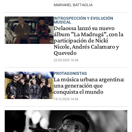
MARIANEL BATTAGLIA
INTROSPECCIÓN Y EVOLUCIÓN
MUSICAL
Delaossa lanzó su nuevo
álbum "La Madrugá", con la
participación de Nicki
Nicole, Andrés Calamaro y
Quevedo
22-03-2025 16:36
PROTAGONISTAS
La música urbana argentina:
una generación que
conquista el mundo
19-12-2024 14:56