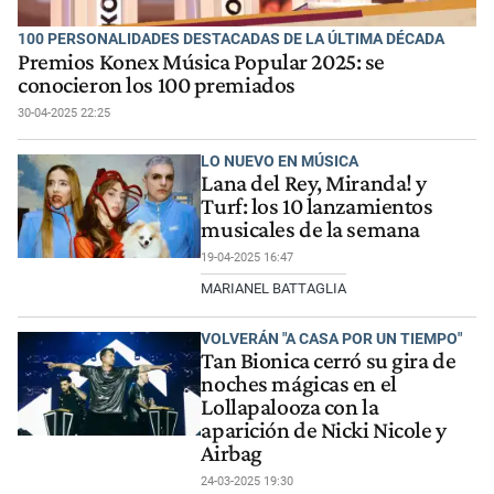
100 PERSONALIDADES DESTACADAS DE LA ÚLTIMA DÉCADA
Premios Konex Música Popular 2025: se
conocieron los 100 premiados
30-04-2025 22:25
LO NUEVO EN MÚSICA
Lana del Rey, Miranda! y
Turf: los 10 lanzamientos
musicales de la semana
19-04-2025 16:47
MARIANEL BATTAGLIA
VOLVERÁN "A CASA POR UN TIEMPO"
Tan Bionica cerró su gira de
noches mágicas en el
Lollapalooza con la
aparición de Nicki Nicole y
Airbag
24-03-2025 19:30