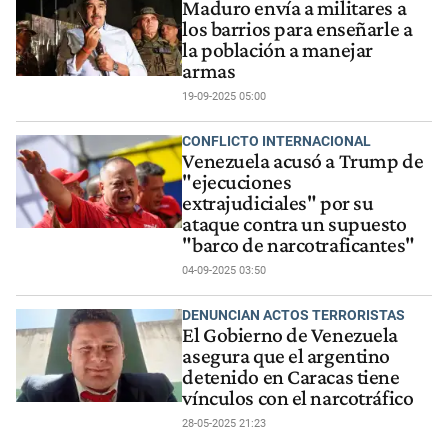
Maduro envía a militares a
los barrios para enseñarle a
la población a manejar
armas
19-09-2025 05:00
CONFLICTO INTERNACIONAL
Venezuela acusó a Trump de
"ejecuciones
extrajudiciales" por su
ataque contra un supuesto
"barco de narcotraficantes"
04-09-2025 03:50
DENUNCIAN ACTOS TERRORISTAS
El Gobierno de Venezuela
asegura que el argentino
detenido en Caracas tiene
vínculos con el narcotráfico
28-05-2025 21:23