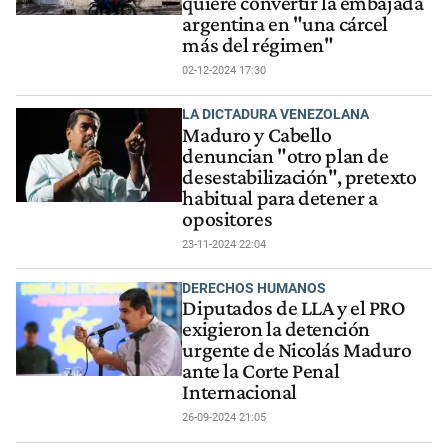
quiere convertir la embajada
argentina en "una cárcel
más del régimen"
02-12-2024 17:30
LA DICTADURA VENEZOLANA
Maduro y Cabello
denuncian "otro plan de
desestabilización", pretexto
habitual para detener a
opositores
23-11-2024 22:04
DERECHOS HUMANOS
Diputados de LLA y el PRO
exigieron la detención
urgente de Nicolás Maduro
ante la Corte Penal
Internacional
26-09-2024 21:05