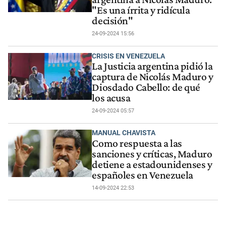
"Es una írrita y ridícula
decisión"
24-09-2024 15:56
CRISIS EN VENEZUELA
La Justicia argentina pidió la
captura de Nicolás Maduro y
Diosdado Cabello: de qué
los acusa
24-09-2024 05:57
MANUAL CHAVISTA
Como respuesta a las
sanciones y críticas, Maduro
detiene a estadounidenses y
españoles en Venezuela
14-09-2024 22:53