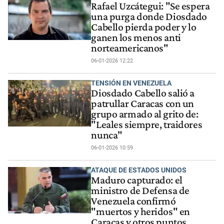
Rafael Uzcátegui: "Se espera
una purga donde Diosdado
Cabello pierda poder y lo
ganen los menos anti
norteamericanos"
06-01-2026 12:22
TENSIÓN EN VENEZUELA
Diosdado Cabello salió a
patrullar Caracas con un
grupo armado al grito de:
"Leales siempre, traidores
nunca"
06-01-2026 10:59
ATAQUE DE ESTADOS UNIDOS
Maduro capturado: el
ministro de Defensa de
Venezuela confirmó
"muertos y heridos" en
Caracas y otros puntos