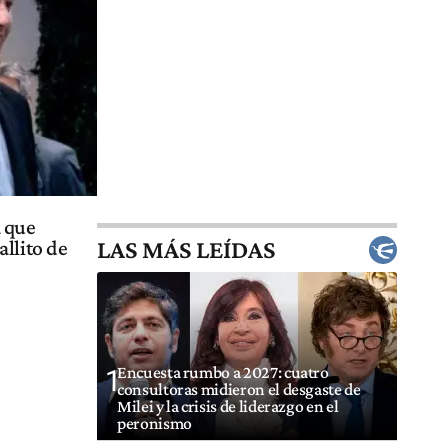
a que
LAS MÁS LEÍDAS
llito de
Encuesta rumbo a 2027: cuatro
1
consultoras midieron el desgaste de
Milei y la crisis de liderazgo en el
peronismo