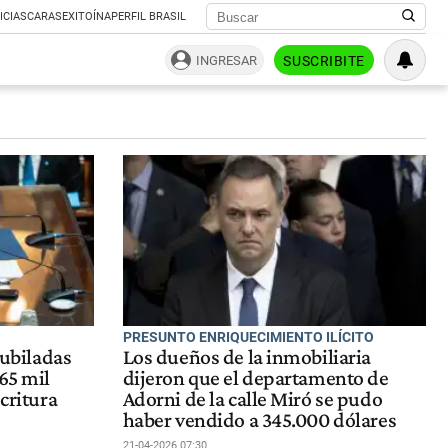
ICIAS
CARAS
EXITOÍNA
PERFIL BRASIL
INGRESAR
SUSCRIBITE
PRESUNTO ENRIQUECIMIENTO ILÍCITO
jubiladas
Los dueños de la inmobiliaria
65 mil
dijeron que el departamento de
scritura
Adorni de la calle Miró se pudo
haber vendido a 345.000 dólares
21-04-2026 07:30