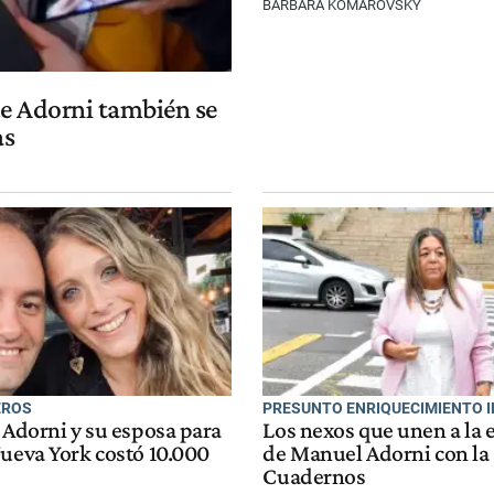
BARBARA KOMAROVSKY
de Adorni también se
as
EROS
PRESUNTO ENRIQUECIMIENTO I
 Adorni y su esposa para
Los nexos que unen a la 
Nueva York costó 10.000
de Manuel Adorni con la
Cuadernos