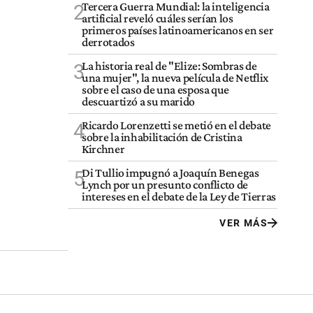
Tercera Guerra Mundial: la inteligencia
2
artificial reveló cuáles serían los
primeros países latinoamericanos en ser
derrotados
La historia real de "Elize: Sombras de
3
una mujer", la nueva película de Netflix
sobre el caso de una esposa que
descuartizó a su marido
Ricardo Lorenzetti se metió en el debate
4
sobre la inhabilitación de Cristina
Kirchner
Di Tullio impugnó a Joaquín Benegas
5
Lynch por un presunto conflicto de
intereses en el debate de la Ley de Tierras
VER MÁS