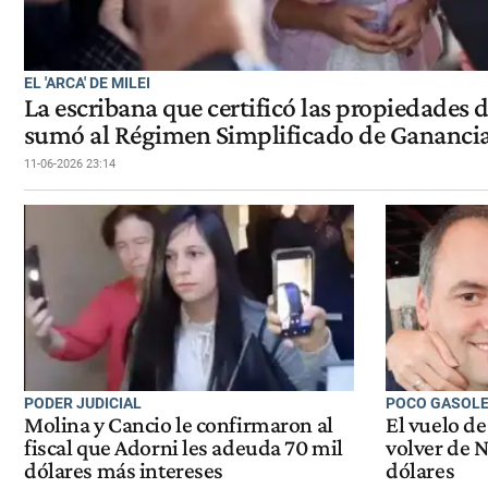
EL 'ARCA' DE MILEI
La escribana que certificó las propiedades 
sumó al Régimen Simplificado de Gananci
11-06-2026 23:14
PODER JUDICIAL
POCO GASOL
Molina y Cancio le confirmaron al
El vuelo de
fiscal que Adorni les adeuda 70 mil
volver de 
dólares más intereses
dólares