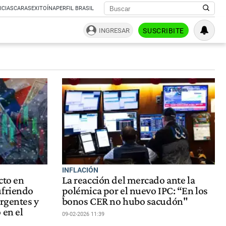
ICIAS
CARAS
EXITOÍNA
PERFIL BRASIL
INGRESAR
SUSCRIBITE
INFLACIÓN
cto en
La reacción del mercado ante la
ufriendo
polémica por el nuevo IPC: “En los
ergentes y
bonos CER no hubo sacudón"
 en el
09-02-2026 11:39