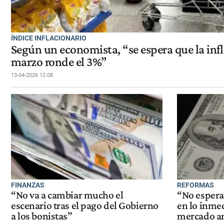
ÍNDICE INFLACIONARIO
Según un economista, “se espera que la inf
marzo ronde el 3%”
13-04-2026 12:08
FINANZAS
REFORMAS
“No va a cambiar mucho el
“No espera
escenario tras el pago del Gobierno
en lo inmed
a los bonistas”
mercado ant