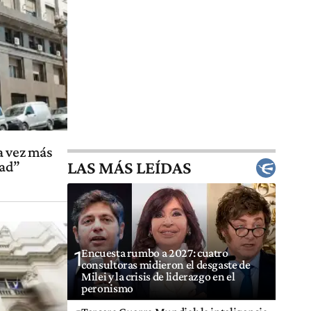
a vez más
LAS MÁS LEÍDAS
dad”
Encuesta rumbo a 2027: cuatro
1
consultoras midieron el desgaste de
Milei y la crisis de liderazgo en el
peronismo