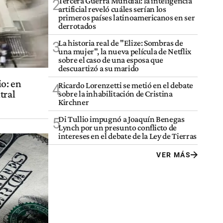
Tercera Guerra Mundial: la inteligencia
2
artificial reveló cuáles serían los
primeros países latinoamericanos en ser
derrotados
La historia real de "Elize: Sombras de
3
una mujer", la nueva película de Netflix
sobre el caso de una esposa que
descuartizó a su marido
o: en
Ricardo Lorenzetti se metió en el debate
4
tral
sobre la inhabilitación de Cristina
Kirchner
Di Tullio impugnó a Joaquín Benegas
5
Lynch por un presunto conflicto de
intereses en el debate de la Ley de Tierras
VER MÁS