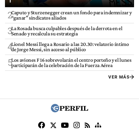
Caputo y Sturzenegger crean un fondo para indemnizar y
2
“ganar” sindicatos aliados
La Rosada busca culpables después de la derrota en el
3
Senado y recalcula su estrategia
Lionel Messi llega a Rosario a las 20.30: velatorio íntimo
4
de Jorge Messi, sin acceso al público
Los aviones F 16 sobrevolarán el centro porteño y el lunes
5
participarán de la celebración de la Fuerza Aérea
VER MÁS