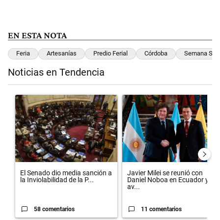
EN ESTA NOTA
Feria
Artesanías
Predio Ferial
Córdoba
Semana San
Noticias en Tendencia
Este listado muestra los artículos con más comentarios en los últimos 
Un artículo de tendencia con el título "El Senado dio media sanción 
Un artículo de tendencia con el 
El Senado dio media sanción a
Javier Milei se reunió con
la Inviolabilidad de la P...
Daniel Noboa en Ecuador y
av...
58 comentarios
11 comentarios