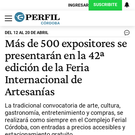
SUSCRIBITE
INGRESAR
Política
Economía
Judiciales
Sociedad
Cultura
Espectáculos
Deportes
Protagonistas
DEL 12 AL 20 DE ABRIL
Más de 500 expositores se
presentarán en la 42ª
edición de la Feria
Internacional de
Artesanías
La tradicional convocatoria de arte, cultura,
gastronomía, entretenimiento y compras, se
realizará como siempre en el Complejo Ferial
Córdoba, con entradas a precios accesibles y
estacionamiento gratuito.