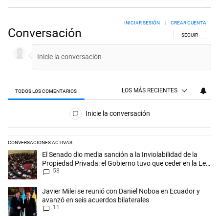
INICIAR SESIÓN
|
CREAR CUENTA
Conversación
SIGA ESTA CON
SEGUIR
LOS MÁS RECIENTES
TODOS LOS COMENTARIOS
Todos los comentarios
Inicie la conversación
CONVERSACIONES ACTIVAS
Este listado muestra los artículos con más comentarios en los últimos 
Un artículo de tendencia con el título "El Senado dio media sanción a l
El Senado dio media sanción a la Inviolabilidad de la
Propiedad Privada: el Gobierno tuvo que ceder en la Ley
58
del Manejo del Fuego
Un artículo de tendencia con el título "Javier Milei se reunió con Dan
Javier Milei se reunió con Daniel Noboa en Ecuador y
avanzó en seis acuerdos bilaterales
11