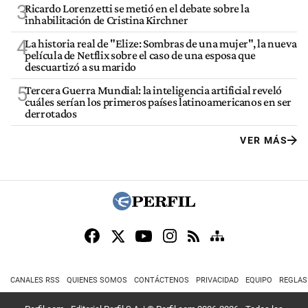
3
Ricardo Lorenzetti se metió en el debate sobre la
inhabilitación de Cristina Kirchner
4
La historia real de "Elize: Sombras de una mujer", la nueva
película de Netflix sobre el caso de una esposa que
descuartizó a su marido
5
Tercera Guerra Mundial: la inteligencia artificial reveló
cuáles serían los primeros países latinoamericanos en ser
derrotados
VER MÁS
CANALES RSS
QUIENES SOMOS
CONTÁCTENOS
PRIVACIDAD
EQUIPO
REGLAS