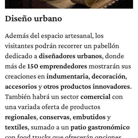
Diseño urbano
Además del espacio artesanal, los
visitantes podrán recorrer un pabellón
dedicado a
diseñadores
urbanos
, donde
más de
150
emprendedores
mostrarán sus
creaciones en
indumentaria
,
decoración
,
accesorios
y
otros productos innovadores
.
También habrá un sector
comercial
con
una variada oferta de productos
regionales
,
conservas
,
embutidos
y
textiles
, sumado a un
patio
gastronómico
con food trucks que ofrecerán opciones