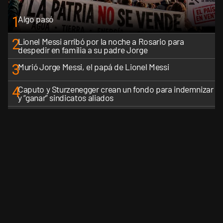
1
Algo pasó
2
Lionel Messi arribó por la noche a Rosario para
despedir en familia a su padre Jorge
3
Murió Jorge Messi, el papá de Lionel Messi
4
Caputo y Sturzenegger crean un fondo para indemnizar
y “ganar” sindicatos aliados
5
La Rosada busca culpables después de la derrota en el
Senado y recalcula su estrategia
VER MÁS