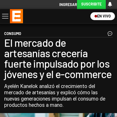
SUSCRIBITE
INGRESAR
EN VIVO
Economía
Política
Internacional
Actualidad
Descargá la App
CONSUMO
El mercado de
artesanías crecería
fuerte impulsado por los
jóvenes y el e-commerce
Ayelén Kanelok analizó el crecimiento del
mercado de artesanías y explicó cómo las
nuevas generaciones impulsan el consumo de
productos hechos a mano.