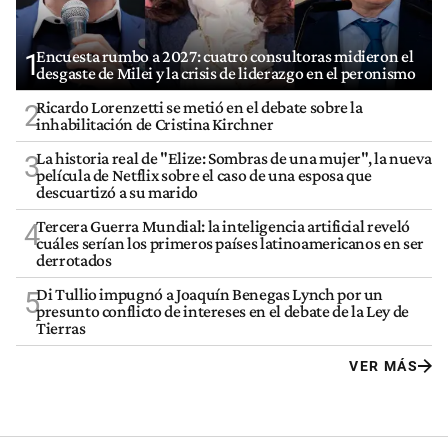
Encuesta rumbo a 2027: cuatro consultoras midieron el
1
desgaste de Milei y la crisis de liderazgo en el peronismo
Ricardo Lorenzetti se metió en el debate sobre la
2
inhabilitación de Cristina Kirchner
La historia real de "Elize: Sombras de una mujer", la nueva
3
película de Netflix sobre el caso de una esposa que
descuartizó a su marido
Tercera Guerra Mundial: la inteligencia artificial reveló
4
cuáles serían los primeros países latinoamericanos en ser
derrotados
Di Tullio impugnó a Joaquín Benegas Lynch por un
5
presunto conflicto de intereses en el debate de la Ley de
Tierras
VER MÁS