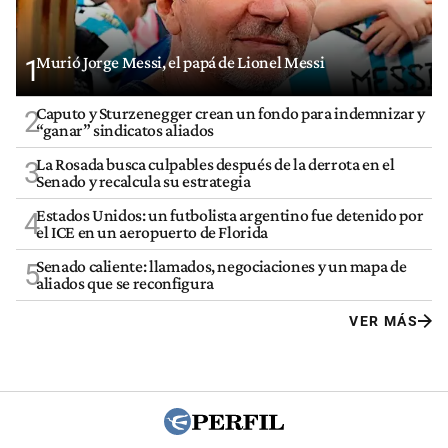
Murió Jorge Messi, el papá de Lionel Messi
1
Caputo y Sturzenegger crean un fondo para indemnizar y
2
“ganar” sindicatos aliados
La Rosada busca culpables después de la derrota en el
3
Senado y recalcula su estrategia
Estados Unidos: un futbolista argentino fue detenido por
4
el ICE en un aeropuerto de Florida
Senado caliente: llamados, negociaciones y un mapa de
5
aliados que se reconfigura
VER MÁS