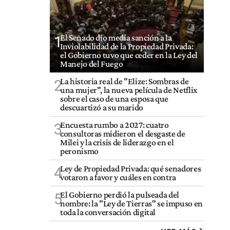
El Senado dio media sanción a la
1
Inviolabilidad de la Propiedad Privada:
el Gobierno tuvo que ceder en la Ley del
Manejo del Fuego
La historia real de "Elize: Sombras de
2
una mujer", la nueva película de Netflix
sobre el caso de una esposa que
descuartizó a su marido
Encuesta rumbo a 2027: cuatro
3
consultoras midieron el desgaste de
Milei y la crisis de liderazgo en el
peronismo
Ley de Propiedad Privada: qué senadores
4
votaron a favor y cuáles en contra
El Gobierno perdió la pulseada del
5
nombre: la "Ley de Tierras" se impuso en
toda la conversación digital