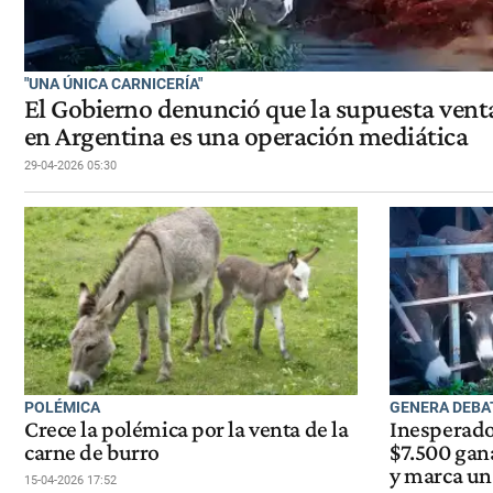
"UNA ÚNICA CARNICERÍA"
El Gobierno denunció que la supuesta venta
en Argentina es una operación mediática
29-04-2026 05:30
POLÉMICA
GENERA DEBA
Crece la polémica por la venta de la
Inesperado:
carne de burro
$7.500 gana
y marca un
15-04-2026 17:52