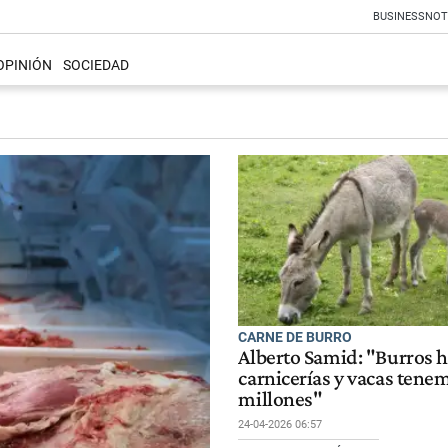
BUSINESS
NOT
OPINIÓN
SOCIEDAD
CARNE DE BURRO
Alberto Samid: "Burros h
carnicerías y vacas tene
millones"
24-04-2026 06:57