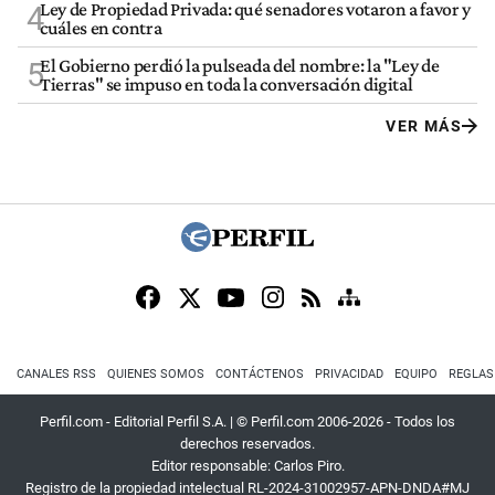
Ley de Propiedad Privada: qué senadores votaron a favor y
4
cuáles en contra
El Gobierno perdió la pulseada del nombre: la "Ley de
5
Tierras" se impuso en toda la conversación digital
VER MÁS
CANALES RSS
QUIENES SOMOS
CONTÁCTENOS
PRIVACIDAD
EQUIPO
REGLAS
Perfil.com - Editorial Perfil S.A.
| © Perfil.com 2006-2026 - Todos los
derechos reservados.
Editor responsable: Carlos Piro.
Registro de la propiedad intelectual RL-2024-31002957-APN-DNDA#MJ