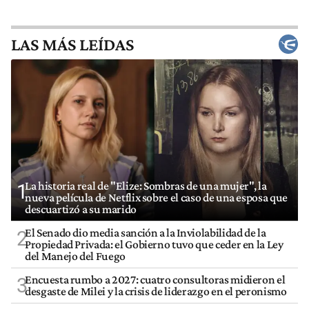
LAS MÁS LEÍDAS
La historia real de "Elize: Sombras de una mujer", la
1
nueva película de Netflix sobre el caso de una esposa que
descuartizó a su marido
El Senado dio media sanción a la Inviolabilidad de la
2
Propiedad Privada: el Gobierno tuvo que ceder en la Ley
del Manejo del Fuego
Encuesta rumbo a 2027: cuatro consultoras midieron el
3
desgaste de Milei y la crisis de liderazgo en el peronismo