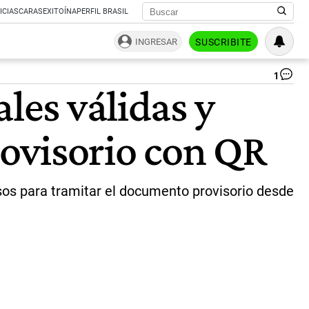
ICIAS
CARAS
EXITOÍNA
PERFIL BRASIL
INGRESAR
SUSCRIBITE
1
Ju
les válidas y
re
co
el
ovisorio con QR
trá
pa
co
re
gra
asos para tramitar el documento provisorio desde
|
CE