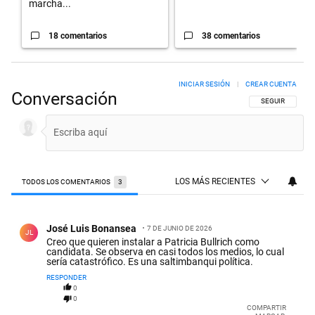
marcha...
18 comentarios
38 comentarios
INICIAR SESIÓN
|
CREAR CUENTA
Conversación
SIGA ESTA CON
SEGUIR
LOS MÁS RECIENTES
TODOS LOS COMENTARIOS
3
Todos los comentarios
Comentario de José Luis Bonansea.
José Luis Bonansea
7 DE JUNIO DE 2026
JL
Creo que quieren instalar a Patricia Bullrich como
candidata. Se observa en casi todos los medios, lo cual
sería catastrófico. Es una saltimbanqui política.
RESPONDER
0
0
COMPARTIR