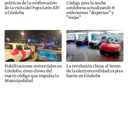
políticas de la confirmación
Código para la noche
de la visita del Papa León XIV
cordobesa actualizando 8
a Córdoba
ordenanzas "dispersas" y
"viejas"
Habilitaciones comerciales en
La revolución china: el boom
Córdoba: cinco claves del
de la electromovilidad ya pisa
nuevo código que impulsa la
fuerte en Córdoba
Municipalidad