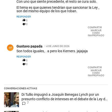
Con uno que siente precedente, el resto se cura solo.
El tema es que quienes tendrían que sancionar la Ley ,
son del mismo equipo de los que roban.
RESPONDER
0
0
COMPARTIR
MARCAR
COMO
INAPROPIADO
Comentario de Gustavo papada.
Gustavo papada
4 DE JUNIO DE 2026
GP
Son todos iguales, . a pero los Kerners. jajajaja
RESPONDER
0
0
COMPARTIR
MARCAR
COMO
INAPROPIADO
CONVERSACIONES ACTIVAS
Este listado muestra los artículos con más comentarios en los últimos 
Un artículo de tendencia con el título "Di Tullio impugnó a Joaquín Ben
Di Tullio impugnó a Joaquín Benegas Lynch por un
presunto conflicto de intereses en el debate de la Ley de
7
Tierras