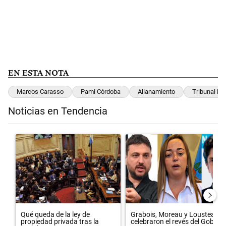
EN ESTA NOTA
Marcos Carasso
Pami Córdoba
Allanamiento
Tribunal D
Noticias en Tendencia
Este listado muestra los artículos con más comentarios en los últimos 
Un artículo de tendencia con el título "Qué queda de la ley de propie
Un artículo de tendencia con el 
Qué queda de la ley de
Grabois, Moreau y Lousteau
propiedad privada tras la
celebraron el revés del Gobi...