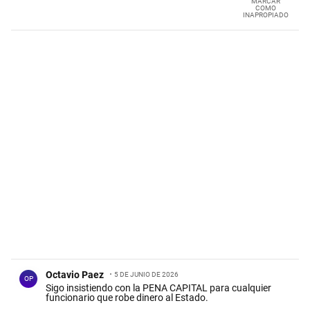
MARCAR
COMO
INAPROPIADO
Comentario de Octavio Paez.
Octavio Paez
5 DE JUNIO DE 2026
OP
Sigo insistiendo con la PENA CAPITAL para cualquier
funcionario que robe dinero al Estado.