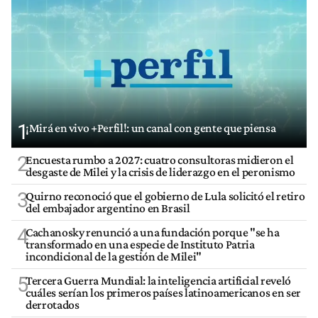
1
¡Mirá en vivo +Perfil!: un canal con gente que piensa
2
Encuesta rumbo a 2027: cuatro consultoras midieron el
desgaste de Milei y la crisis de liderazgo en el peronismo
3
Quirno reconoció que el gobierno de Lula solicitó el retiro
del embajador argentino en Brasil
4
Cachanosky renunció a una fundación porque "se ha
transformado en una especie de Instituto Patria
incondicional de la gestión de Milei"
5
Tercera Guerra Mundial: la inteligencia artificial reveló
cuáles serían los primeros países latinoamericanos en ser
derrotados