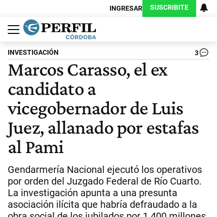
SUSCRIBITE
INGRESAR
Política
Economía
Judiciales
Sociedad
Cultura
Espectáculos
Deportes
Protagonistas
INVESTIGACIÓN
3
Marcos Carasso, el ex
candidato a
vicegobernador de Luis
Juez, allanado por estafas
al Pami
Gendarmería Nacional ejecutó los operativos
por orden del Juzgado Federal de Río Cuarto.
La investigación apunta a una presunta
asociación ilícita que habría defraudado a la
obra social de los jubilados por 1.400 millones