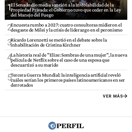
El Senado dio media sanción a la Inviolabilidad de la
1
Propiedad Privada: el Gobierno tuvo que ceder en la Ley
del Manejo del Fuego
Encuesta rumbo a 2027: cuatro consultoras midieron el
2
desgaste de Milei y la crisis de liderazgo en el peronismo
Ricardo Lorenzetti se metió en el debate sobre la
3
inhabilitación de Cristina Kirchner
La historia real de "Elize: Sombras de una mujer", la nueva
4
película de Netflix sobre el caso de una esposa que
descuartizó a su marido
Tercera Guerra Mundial: la inteligencia artificial reveló
5
cuáles serían los primeros países latinoamericanos en ser
derrotados
VER MÁS