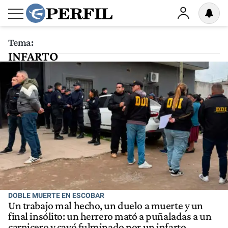
Tema:
INFARTO
DOBLE MUERTE EN ESCOBAR
Un trabajo mal hecho, un duelo a muerte y un
final insólito: un herrero mató a puñaladas a un
carnicero y cayó fulminado por un infarto