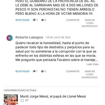
PERO EL GOBIERNO DE LA PROVICNCIA DE BS. AS.
LE DEBE AL GARRAHAN MAS DE 4.000 MILLONES DE
PESOS !!! SON PERONISTAS NO TIENEN ARREGLO
PERO BUENO A LA HORA DE VOTAR MEMORIA !!!!
RESPONDER
2
0
COMPARTIR
MARCAR
COMO
INAPROPIADO
Comentario de Roberto Labagna.
Roberto Labagna
29 DE JULIO DE 2025
RL
Quiero recalcar la honestidad, hasta el punto de
padecer todo tipo de destratos y perjuicios para su
salud por no someterse a la corrupción con la que se
enfrento en los distintas esferas en las que se movía.
Me pregunto que pensaría Favaloro sobre el maneje
implementado por Massa con las SIRAS. Fontevecchia
Leer mas
lo presentaba como 'super-ministro'. La obsecuencia
RESPONDER
1
0
COMPARTIR
MARCAR
con el proveedor de pauta es lamentable e
COMO
irremontable. Totalmente desilusionado con Perfil.
INAPROPIADO
CONVERSACIONES ACTIVAS
Este listado muestra los artículos con más comentarios en los últim
Un artículo de tendencia con el título "Murió Jorge Messi, el papá
Murió Jorge Messi, el papá de Lionel Messi
67