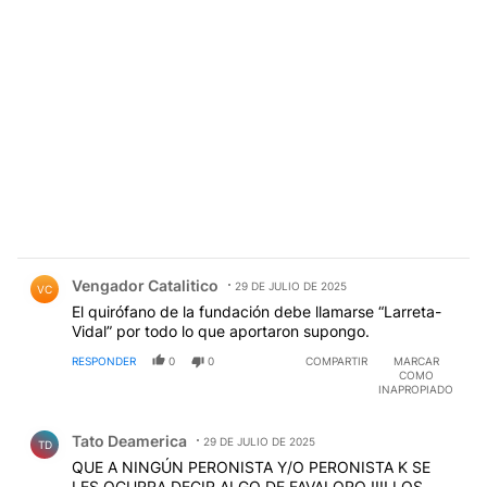
Comentario de Vengador Catalitico.
Vengador Catalitico
29 DE JULIO DE 2025
VC
El quirófano de la fundación debe llamarse “Larreta-
Vidal” por todo lo que aportaron supongo.
RESPONDER
0
0
COMPARTIR
MARCAR
COMO
INAPROPIADO
Comentario de Tato Deamerica.
Tato Deamerica
29 DE JULIO DE 2025
TD
QUE A NINGÚN PERONISTA Y/O PERONISTA K SE
LES OCURRA DECIR ALGO DE FAVALORO !!!! LOS