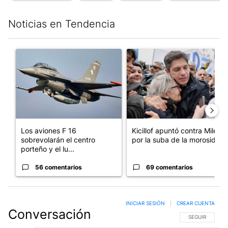
Noticias en Tendencia
Este listado muestra los artículos con más comentarios en los últim
Un artículo de tendencia con el título "Los aviones F 16 sobrevo
Un artículo de tendencia con el
Los aviones F 16
Kicillof apuntó contra Milei
sobrevolarán el centro
por la suba de la morosida...
porteño y el lu...
56 comentarios
69 comentarios
INICIAR SESIÓN
|
CREAR CUENTA
Conversación
SIGA ESTA CO
SEGUIR