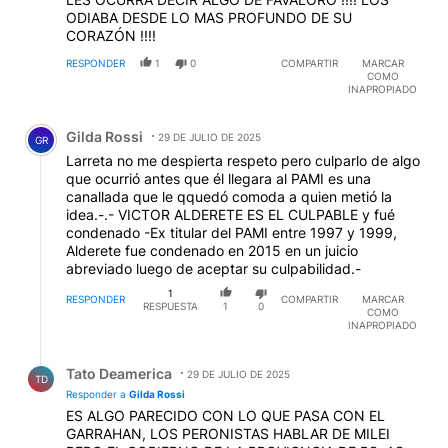
ODIABA DESDE LO MAS PROFUNDO DE SU
CORAZÓN !!!!
RESPONDER
1
0
COMPARTIR
MARCAR
COMO
INAPROPIADO
Comentario de Gilda Rossi.
Gilda Rossi
29 DE JULIO DE 2025
GR
Larreta no me despierta respeto pero culparlo de algo
que ocurrió antes que él llegara al PAMI es una
canallada que le qquedó comoda a quien metió la
idea.-.- VICTOR ALDERETE ES EL CULPABLE y fué
condenado -Ex titular del PAMI entre 1997 y 1999,
Alderete fue condenado en 2015 en un juicio
abreviado luego de aceptar su culpabilidad.-
1
RESPONDER
COMPARTIR
MARCAR
RESPUESTA
1
0
COMO
INAPROPIADO
Respuesta de Tato Deamerica.
Tato Deamerica
29 DE JULIO DE 2025
TD
Responder a
Gilda Rossi
ES ALGO PARECIDO CON LO QUE PASA CON EL
GARRAHAN, LOS PERONISTAS HABLAR DE MILEI