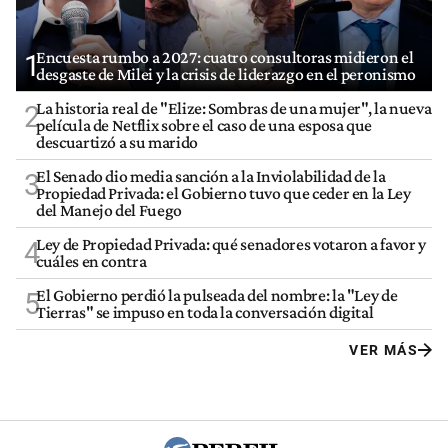
Encuesta rumbo a 2027: cuatro consultoras midieron el
1
desgaste de Milei y la crisis de liderazgo en el peronismo
La historia real de "Elize: Sombras de una mujer", la nueva
2
película de Netflix sobre el caso de una esposa que
descuartizó a su marido
El Senado dio media sanción a la Inviolabilidad de la
3
Propiedad Privada: el Gobierno tuvo que ceder en la Ley
del Manejo del Fuego
Ley de Propiedad Privada: qué senadores votaron a favor y
4
cuáles en contra
El Gobierno perdió la pulseada del nombre: la "Ley de
5
Tierras" se impuso en toda la conversación digital
VER MÁS