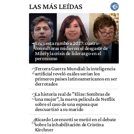
LAS MÁS LEÍDAS
Encuesta rumbo a 2027: cuatro
1
consultoras midieron el desgaste de
Milei y la crisis de liderazgo en el
peronismo
Tercera Guerra Mundial: la inteligencia
2
artificial reveló cuáles serían los
primeros países latinoamericanos en ser
derrotados
La historia real de "Elize: Sombras de
3
una mujer", la nueva película de Netflix
sobre el caso de una esposa que
descuartizó a su marido
Ricardo Lorenzetti se metió en el debate
4
sobre la inhabilitación de Cristina
Kirchner