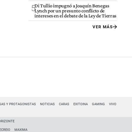
Di Tullio impugnó a Joaquín Benegas
5
Lynch por un presunto conflicto de
intereses en el debate de la Ley de Tierras
VER MÁS
SAS Y PROTAGONISTAS
NOTICIAS
CARAS
EXITOINA
GAMING
VIVO
ORIZONTE
ECREIO
MAXIMA