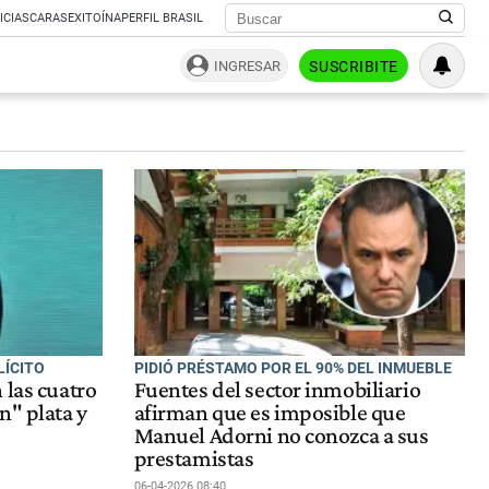
ICIAS
CARAS
EXITOÍNA
PERFIL BRASIL
INGRESAR
SUSCRIBITE
LÍCITO
PIDIÓ PRÉSTAMO POR EL 90% DEL INMUEBLE
 las cuatro
Fuentes del sector inmobiliario
n" plata y
afirman que es imposible que
Manuel Adorni no conozca a sus
prestamistas
06-04-2026 08:40