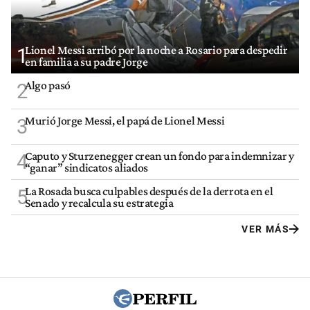
Lionel Messi arribó por la noche a Rosario para despedir
1
en familia a su padre Jorge
Algo pasó
2
Murió Jorge Messi, el papá de Lionel Messi
3
Caputo y Sturzenegger crean un fondo para indemnizar y
4
“ganar” sindicatos aliados
La Rosada busca culpables después de la derrota en el
5
Senado y recalcula su estrategia
VER MÁS