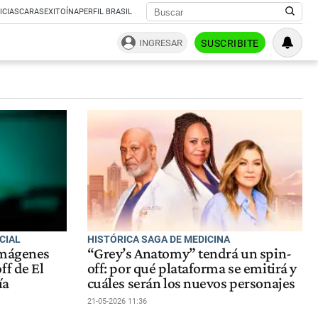
ICIAS
CARAS
EXITOÍNA
PERFIL BRASIL
INGRESAR
SUSCRIBITE
CIAL
HISTÓRICA SAGA DE MEDICINA
imágenes
“Grey’s Anatomy” tendrá un spin-
ff de El
off: por qué plataforma se emitirá y
ía
cuáles serán los nuevos personajes
21-05-2026 11:36