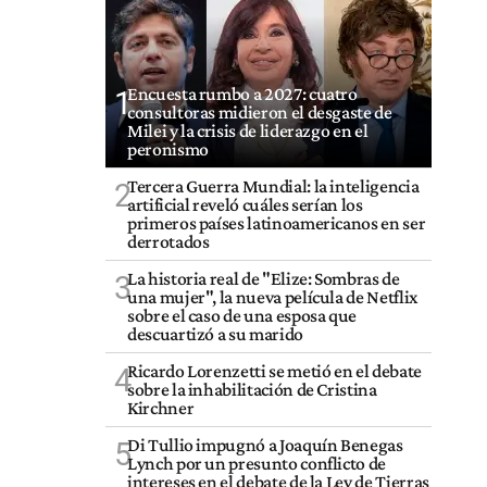
Encuesta rumbo a 2027: cuatro
1
consultoras midieron el desgaste de
Milei y la crisis de liderazgo en el
peronismo
Tercera Guerra Mundial: la inteligencia
2
artificial reveló cuáles serían los
primeros países latinoamericanos en ser
derrotados
La historia real de "Elize: Sombras de
3
una mujer", la nueva película de Netflix
sobre el caso de una esposa que
descuartizó a su marido
Ricardo Lorenzetti se metió en el debate
4
sobre la inhabilitación de Cristina
Kirchner
Di Tullio impugnó a Joaquín Benegas
5
Lynch por un presunto conflicto de
intereses en el debate de la Ley de Tierras