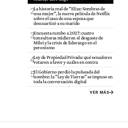
La historia real de "Elize: Sombras de
2
una mujer", la nueva película de Netflix
sobre el caso de una esposa que
descuartizó a su marido
Encuesta rumbo a 2027: cuatro
3
consultoras midieron el desgaste de
Milei y la crisis de liderazgo en el
peronismo
Ley de Propiedad Privada: qué senadores
4
votaron a favor y cuáles en contra
El Gobierno perdió la pulseada del
5
nombre: la "Ley de Tierras" se impuso en
toda la conversación digital
VER MÁS