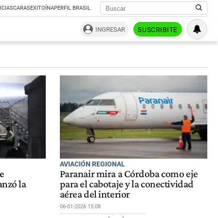
ICIAS
CARAS
EXITOÍNA
PERFIL BRASIL
INGRESAR
SUSCRIBITE
AVIACIÓN REGIONAL
e
Paranair mira a Córdoba como eje
anzó la
para el cabotaje y la conectividad
aérea del interior
06-01-2026 15:08