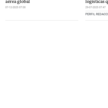
aérea global
logísticas 
07-12-2025 07:00
29-07-2025 07:47
PERFIL REDAC