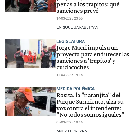
penas a los trapitos: qué
sanciones prevé
14-03-2025 23:55
ENRIQUE GARABETYAN
LEGISLATURA
Jorge Macri impulsa un
proyecto para endurecer las
sanciones a 'trapitos' y
cuidacoches
14-03-2025 19:15
MEDIDA POLÉMICA
Rosita, la "naranjita" del
Parque Sarmiento, alza su
voz contra el intendente:
"No todos somos iguales"
05-03-2025 19:16
ANDY FERREYRA