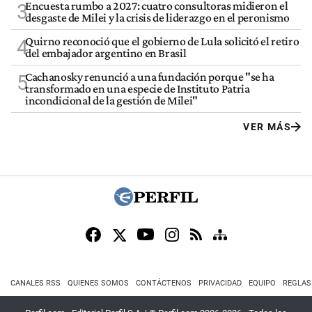
Encuesta rumbo a 2027: cuatro consultoras midieron el
3
desgaste de Milei y la crisis de liderazgo en el peronismo
Quirno reconoció que el gobierno de Lula solicitó el retiro
4
del embajador argentino en Brasil
Cachanosky renunció a una fundación porque "se ha
5
transformado en una especie de Instituto Patria
incondicional de la gestión de Milei"
VER MÁS
CANALES RSS
QUIENES SOMOS
CONTÁCTENOS
PRIVACIDAD
EQUIPO
REGLAS