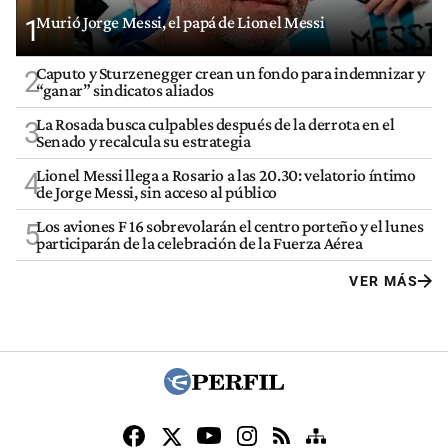
Murió Jorge Messi, el papá de Lionel Messi
1
Caputo y Sturzenegger crean un fondo para indemnizar y
2
“ganar” sindicatos aliados
La Rosada busca culpables después de la derrota en el
3
Senado y recalcula su estrategia
Lionel Messi llega a Rosario a las 20.30: velatorio íntimo
4
de Jorge Messi, sin acceso al público
Los aviones F 16 sobrevolarán el centro porteño y el lunes
5
participarán de la celebración de la Fuerza Aérea
VER MÁS