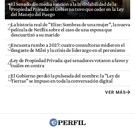
El Senado dio media sanción a la Inviolabilidad de la
1
Propiedad Privada: el Gobierno tuvo que ceder en la Ley
del Manejo del Fuego
La historia real de "Elize: Sombras de una mujer", la nueva
2
película de Netflix sobre el caso de una esposa que
descuartizó a su marido
Encuesta rumbo a 2027: cuatro consultoras midieron el
3
desgaste de Milei y la crisis de liderazgo en el peronismo
Ley de Propiedad Privada: qué senadores votaron a favor y
4
cuáles en contra
El Gobierno perdió la pulseada del nombre: la "Ley de
5
Tierras" se impuso en toda la conversación digital
VER MÁS