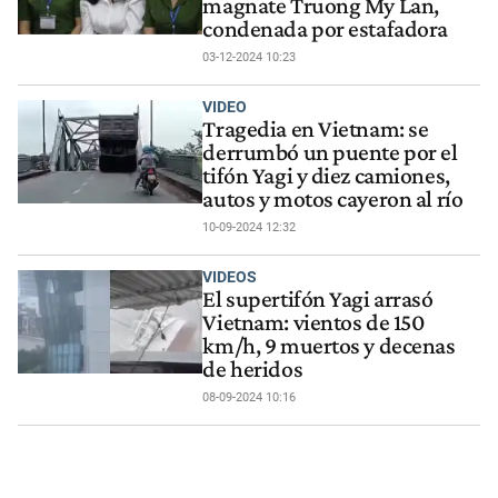
magnate Truong My Lan,
condenada por estafadora
03-12-2024 10:23
VIDEO
Tragedia en Vietnam: se
derrumbó un puente por el
tifón Yagi y diez camiones,
autos y motos cayeron al río
10-09-2024 12:32
VIDEOS
El supertifón Yagi arrasó
Vietnam: vientos de 150
km/h, 9 muertos y decenas
de heridos
08-09-2024 10:16