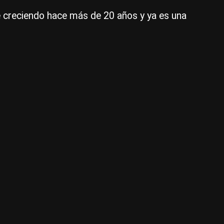
de
 creciendo hace más de 20 años y ya es una
har
de
soj
a
Vi
|
Ce
Per