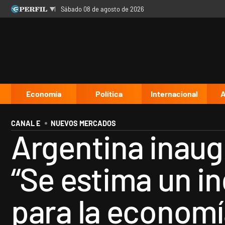
sábado 08 de agosto de 2026
Últimas noticias
Inicio
Ahora
Opinión
Cultura
Arte
Educación
Videos
Córdoba
Reperfilar
Diario del Juicio
Economía
Política
Internacional
A
CANAL E
NUEVOS MERCADOS
Argentina inaug
“Se estima un i
para la economí