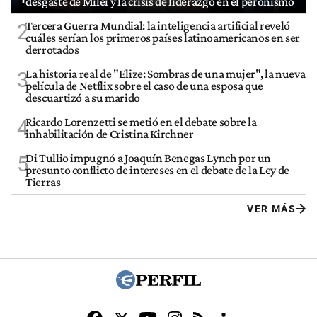
desgaste de Milei y la crisis de liderazgo en el peronismo
Tercera Guerra Mundial: la inteligencia artificial reveló
2
cuáles serían los primeros países latinoamericanos en ser
derrotados
La historia real de "Elize: Sombras de una mujer", la nueva
3
película de Netflix sobre el caso de una esposa que
descuartizó a su marido
Ricardo Lorenzetti se metió en el debate sobre la
4
inhabilitación de Cristina Kirchner
Di Tullio impugnó a Joaquín Benegas Lynch por un
5
presunto conflicto de intereses en el debate de la Ley de
Tierras
VER MÁS