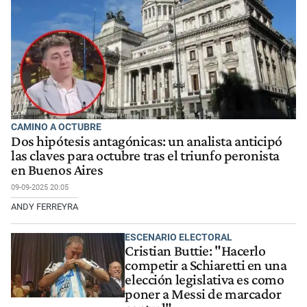
CAMINO A OCTUBRE
Dos hipótesis antagónicas: un analista anticipó
las claves para octubre tras el triunfo peronista
en Buenos Aires
09-09-2025 20:05
ANDY FERREYRA
ESCENARIO ELECTORAL
Cristian Buttie: "Hacerlo
competir a Schiaretti en una
elección legislativa es como
poner a Messi de marcador