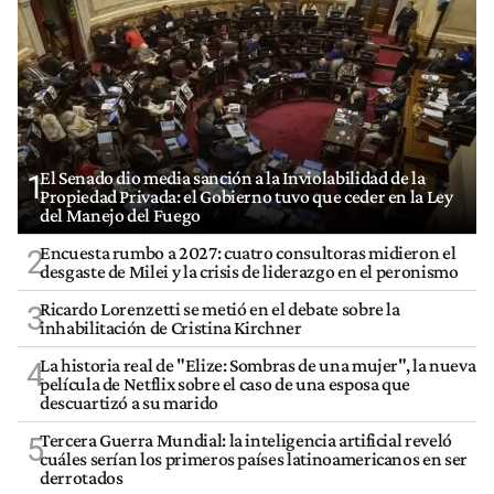
El Senado dio media sanción a la Inviolabilidad de la
1
Propiedad Privada: el Gobierno tuvo que ceder en la Ley
del Manejo del Fuego
Encuesta rumbo a 2027: cuatro consultoras midieron el
2
desgaste de Milei y la crisis de liderazgo en el peronismo
Ricardo Lorenzetti se metió en el debate sobre la
3
inhabilitación de Cristina Kirchner
La historia real de "Elize: Sombras de una mujer", la nueva
4
película de Netflix sobre el caso de una esposa que
descuartizó a su marido
Tercera Guerra Mundial: la inteligencia artificial reveló
5
cuáles serían los primeros países latinoamericanos en ser
derrotados