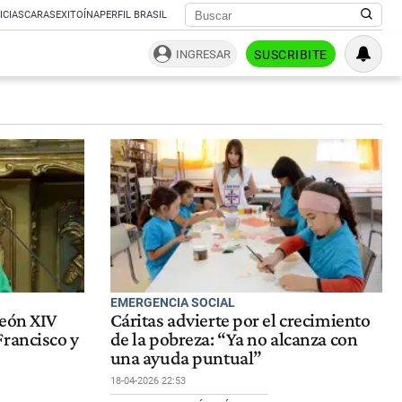
ICIAS
CARAS
EXITOÍNA
PERFIL BRASIL
INGRESAR
SUSCRIBITE
EMERGENCIA SOCIAL
León XIV
Cáritas advierte por el crecimiento
Francisco y
de la pobreza: “Ya no alcanza con
una ayuda puntual”
18-04-2026 22:53