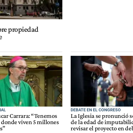
obre propiedad
e
IAL
DEBATE EN EL CONGRESO
car Carrara: “Tenemos
La Iglesia se pronunció s
s donde viven 5 millones
de la edad de imputabili
s”
revisar el proyecto en de