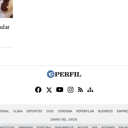
udar
IONAL
CLIMA
DEPORTES
OCIO
CÓRDOBA
REPERFILAR
BUSINESS
EMPRE
DIARIO DEL JUICIO
NOTICIAS
WEEKEND
FORTUNA
PARABRISAS
ROUGE
MÍA
BATIMES
FM H