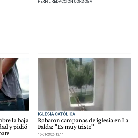
PERFIL REDACCIÓN CÓRDOBA
IGLESIA CATÓLICA
obre la baja
Robaron campanas de iglesia en La
dad y pidió
Falda: "Es muy triste"
bate
15-01-2026 12:11