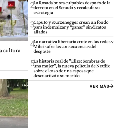
La Rosada busca culpables después de la
2
derrota en el Senado y recalcula su
estrategia
Caputo y Sturzenegger crean un fondo
3
para indemnizar y “ganar” sindicatos
aliados
La narrativa libertaria cruje en las redes y
4
Milei sufre las consecuencias del
a cultura
desgaste
La historia real de "Elize: Sombras de
5
una mujer", la nueva película de Netflix
sobre el caso de una esposa que
descuartizó a su marido
VER MÁS