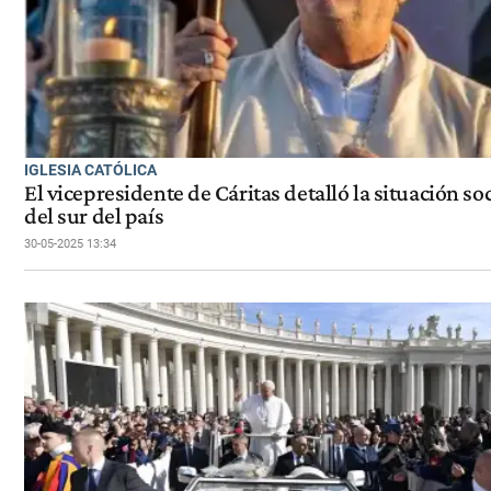
IGLESIA CATÓLICA
El vicepresidente de Cáritas detalló la situación soc
del sur del país
30-05-2025 13:34