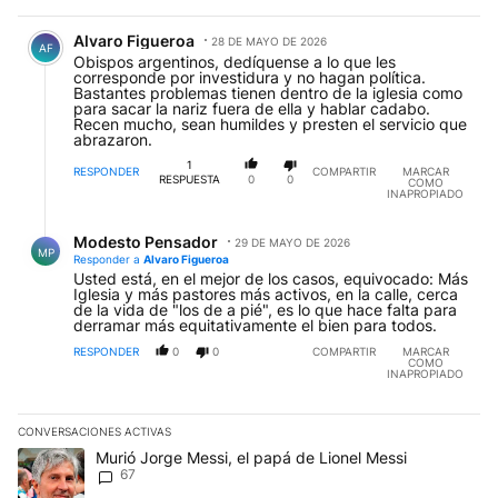
Comentario de Alvaro Figueroa.
Alvaro Figueroa
28 DE MAYO DE 2026
AF
Obispos argentinos, dedíquense a lo que les
corresponde por investidura y no hagan política.
Bastantes problemas tienen dentro de la iglesia como
para sacar la nariz fuera de ella y hablar cadabo.
Recen mucho, sean humildes y presten el servicio que
abrazaron.
1
RESPONDER
COMPARTIR
MARCAR
RESPUESTA
0
0
COMO
INAPROPIADO
Respuesta de Modesto Pensador.
Modesto Pensador
29 DE MAYO DE 2026
MP
Responder a
Alvaro Figueroa
Usted está, en el mejor de los casos, equivocado: Más
Iglesia y más pastores más activos, en la calle, cerca
de la vida de "los de a pié", es lo que hace falta para
derramar más equitativamente el bien para todos.
RESPONDER
0
0
COMPARTIR
MARCAR
COMO
INAPROPIADO
CONVERSACIONES ACTIVAS
Este listado muestra los artículos con más comentarios en los últim
Un artículo de tendencia con el título "Murió Jorge Messi, el papá
Murió Jorge Messi, el papá de Lionel Messi
67