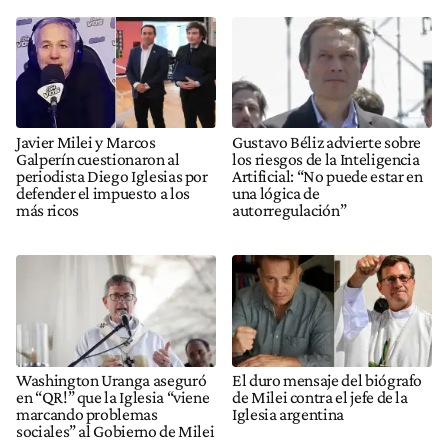
Javier Milei y Marcos
Gustavo Béliz advierte sobre
Galperín cuestionaron al
los riesgos de la Inteligencia
periodista Diego Iglesias por
Artificial: “No puede estar en
defender el impuesto a los
una lógica de
más ricos
autorregulación”
Washington Uranga aseguró
El duro mensaje del biógrafo
en “QR!” que la Iglesia “viene
de Milei contra el jefe de la
marcando problemas
Iglesia argentina
sociales” al Gobierno de Milei