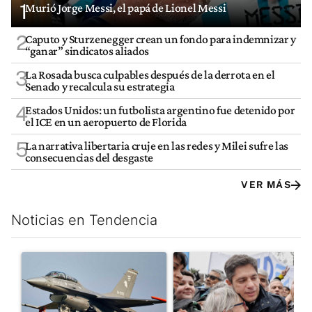
1
Murió Jorge Messi, el papá de Lionel Messi
2
Caputo y Sturzenegger crean un fondo para indemnizar y
“ganar” sindicatos aliados
3
La Rosada busca culpables después de la derrota en el
Senado y recalcula su estrategia
4
Estados Unidos: un futbolista argentino fue detenido por
el ICE en un aeropuerto de Florida
5
La narrativa libertaria cruje en las redes y Milei sufre las
consecuencias del desgaste
VER MÁS
Noticias en Tendencia
Este listado muestra los artículos con más comentarios en los últim
Un artículo de tendencia con el título "Los aviones F 16 sobrevo
Un artículo de tendencia con el