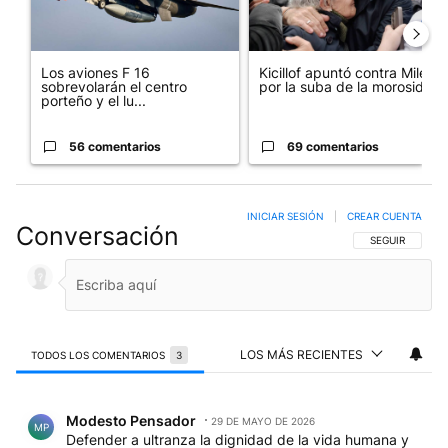
Los aviones F 16
Kicillof apuntó contra Milei
sobrevolarán el centro
por la suba de la morosida...
porteño y el lu...
56 comentarios
69 comentarios
INICIAR SESIÓN
|
CREAR CUENTA
Conversación
SIGA ESTA CO
SEGUIR
LOS MÁS RECIENTES
TODOS LOS COMENTARIOS
3
Todos los comentarios
Comentario de Modesto Pensador.
Modesto Pensador
29 DE MAYO DE 2026
MP
Defender a ultranza la dignidad de la vida humana y