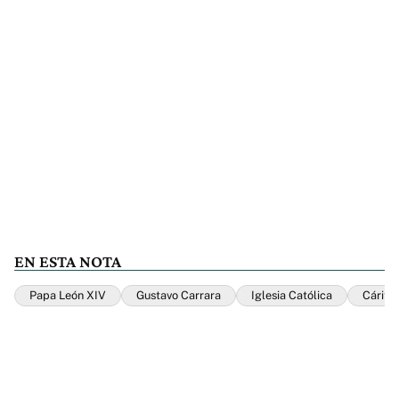
EN ESTA NOTA
Papa León XIV
Gustavo Carrara
Iglesia Católica
Cárita