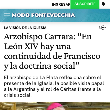
SUSCRIBITE
INGRESAR
Inicio
Ahora
Opinión
Actualidad
Política
Economía
Columnistas
Política
Pymes
Salud
LA VISIÓN DE LA IGLESIA
3
Ciencia
Protagonistas
Tecnología
Arzobispo Carrara: “En
Cultura
Arte
Educación
León XIV hay una
Internacional
Clima
Deportes
CARAS
Exitoina
Turismo
continuidad de Francisco
Videos
Córdoba
Reperfilar
y la doctrina social”
Business
Noticias
Caras
Exitoina
Gaming
Vivo
El arzobispo de La Plata reflexiona sobre el
Diario del Juicio
presente de la Iglesia, la posible visita papal
a la Argentina y el rol de Cáritas frente a la
crisis social.