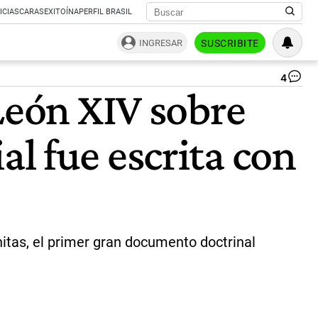
ICIAS
CARAS
EXITOÍNA
PERFIL BRASIL
INGRESAR
SUSCRIBITE
4
As
León XIV sobre
qu
la
enc
ial fue escrita con
de
Le
XI
fu
esc
co
IA
|
itas, el primer gran documento doctrinal
Ce