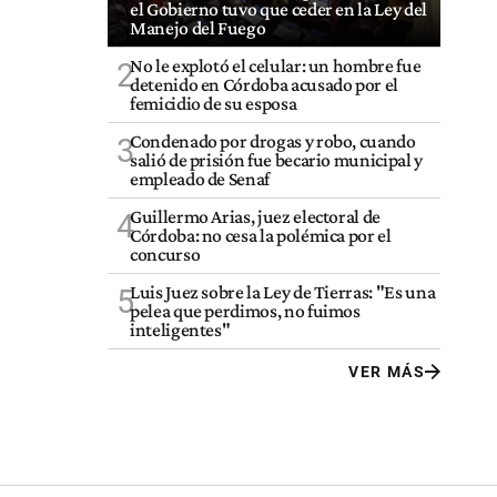
el Gobierno tuvo que ceder en la Ley del
Manejo del Fuego
No le explotó el celular: un hombre fue
2
detenido en Córdoba acusado por el
femicidio de su esposa
Condenado por drogas y robo, cuando
3
salió de prisión fue becario municipal y
empleado de Senaf
Guillermo Arias, juez electoral de
4
Córdoba: no cesa la polémica por el
concurso
Luis Juez sobre la Ley de Tierras: "Es una
5
pelea que perdimos, no fuimos
inteligentes"
VER MÁS