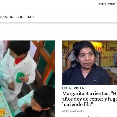
BUSINESS
NOT
OPINIÓN
SOCIEDAD
ENTREVISTA
Margarita Barrientos: “H
años doy de comer y la g
haciendo fila”
25-04-2026 22:54