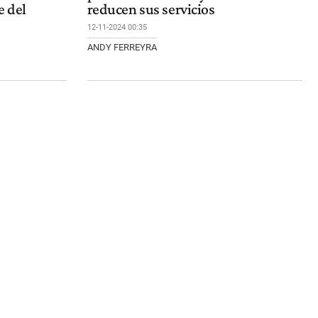
e del
reducen sus servicios
12-11-2024 00:35
ANDY FERREYRA