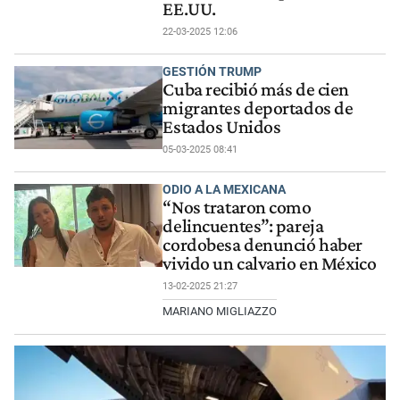
EE.UU.
22-03-2025 12:06
GESTIÓN TRUMP
Cuba recibió más de cien
migrantes deportados de
Estados Unidos
05-03-2025 08:41
ODIO A LA MEXICANA
“Nos trataron como
delincuentes”: pareja
cordobesa denunció haber
vivido un calvario en México
13-02-2025 21:27
MARIANO MIGLIAZZO