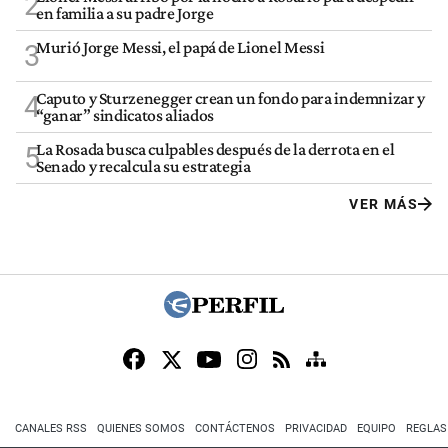
2
en familia a su padre Jorge
Murió Jorge Messi, el papá de Lionel Messi
3
Caputo y Sturzenegger crean un fondo para indemnizar y
4
“ganar” sindicatos aliados
La Rosada busca culpables después de la derrota en el
5
Senado y recalcula su estrategia
VER MÁS
CANALES RSS
QUIENES SOMOS
CONTÁCTENOS
PRIVACIDAD
EQUIPO
REGLAS