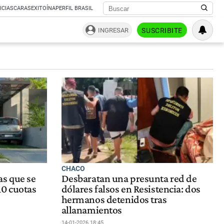
ICIAS
CARAS
EXITOÍNA
PERFIL BRASIL
INGRESAR
SUSCRIBITE
CHACO
as que se
Desbaratan una presunta red de
10 cuotas
dólares falsos en Resistencia: dos
hermanos detenidos tras
allanamientos
14-01-2026 18:45