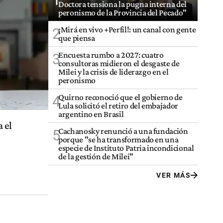
1
Doctora tensiona la pugna interna del
peronismo de la Provincia del Pecado"
¡Mirá en vivo +Perfil!: un canal con gente
2
que piensa
Encuesta rumbo a 2027: cuatro
3
consultoras midieron el desgaste de
Milei y la crisis de liderazgo en el
peronismo
Quirno reconoció que el gobierno de
4
Lula solicitó el retiro del embajador
argentino en Brasil
 el
Cachanosky renunció a una fundación
5
porque "se ha transformado en una
especie de Instituto Patria incondicional
de la gestión de Milei"
VER MÁS