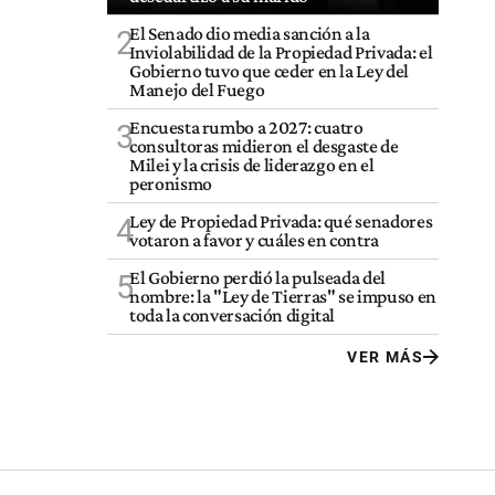
El Senado dio media sanción a la
2
Inviolabilidad de la Propiedad Privada: el
Gobierno tuvo que ceder en la Ley del
Manejo del Fuego
Encuesta rumbo a 2027: cuatro
3
consultoras midieron el desgaste de
Milei y la crisis de liderazgo en el
peronismo
Ley de Propiedad Privada: qué senadores
4
votaron a favor y cuáles en contra
El Gobierno perdió la pulseada del
5
nombre: la "Ley de Tierras" se impuso en
toda la conversación digital
VER MÁS