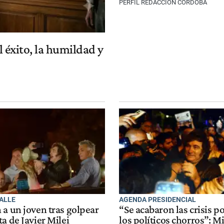
PERFIL REDACCIÓN CÓRDOBA
l éxito, la humildad y
CALLE
AGENDA PRESIDENCIAL
 a un joven tras golpear
“Se acabaron las crisis p
a de Javier Milei
los políticos chorros”: Mi