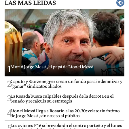
LAS MÁS LEÍDAS
Murió Jorge Messi, el papá de Lionel Messi
1
Caputo y Sturzenegger crean un fondo para indemnizar y
2
“ganar” sindicatos aliados
La Rosada busca culpables después de la derrota en el
3
Senado y recalcula su estrategia
Lionel Messi llega a Rosario a las 20.30: velatorio íntimo
4
de Jorge Messi, sin acceso al público
Los aviones F 16 sobrevolarán el centro porteño y el lunes
5