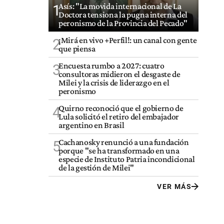
Asís: "La movida internacional de La
1
Doctora tensiona la pugna interna del
peronismo de la Provincia del Pecado"
¡Mirá en vivo +Perfil!: un canal con gente
2
que piensa
Encuesta rumbo a 2027: cuatro
3
consultoras midieron el desgaste de
Milei y la crisis de liderazgo en el
peronismo
Quirno reconoció que el gobierno de
4
Lula solicitó el retiro del embajador
argentino en Brasil
Cachanosky renunció a una fundación
5
porque "se ha transformado en una
especie de Instituto Patria incondicional
de la gestión de Milei"
VER MÁS