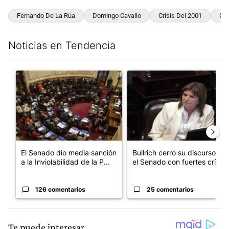
Fernando De La Rúa
Domingo Cavallo
Crisis Del 2001
Cor
Noticias en Tendencia
Este listado muestra los artículos con más comentarios en los últim
Un artículo de tendencia con el título "El Senado dio media san
Un artículo de tendencia con el
El Senado dio media sanción
Bullrich cerró su discurso en
a la Inviolabilidad de la P...
el Senado con fuertes crí...
126 comentarios
25 comentarios