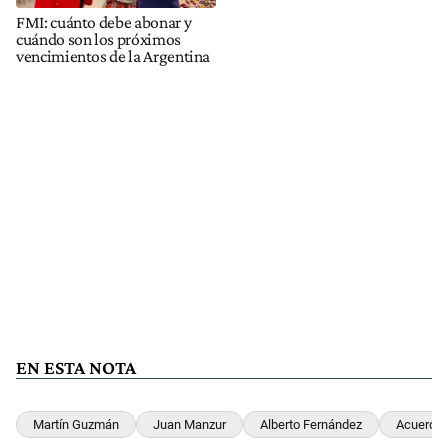
FMI: cuánto debe abonar y
cuándo son los próximos
vencimientos de la Argentina
EN ESTA NOTA
Martín Guzmán
Juan Manzur
Alberto Fernández
Acuerdo 