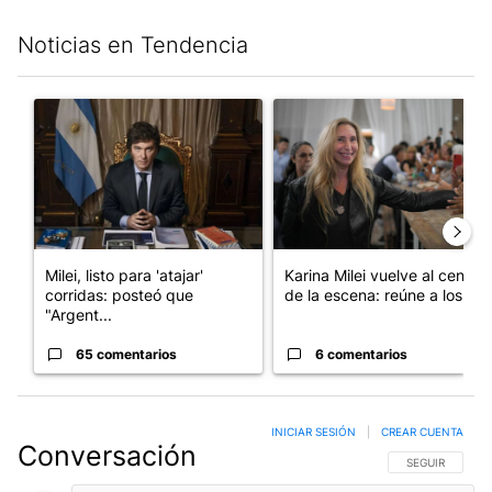
Noticias en Tendencia
Este listado muestra los artículos con más comentarios en los últim
Un artículo de tendencia con el título "Milei, listo para 'atajar
Un artículo de tendencia con e
Milei, listo para 'atajar'
Karina Milei vuelve al centro
corridas: posteó que
de la escena: reúne a los...
"Argent...
65 comentarios
6 comentarios
INICIAR SESIÓN
|
CREAR CUENTA
Conversación
SIGA ESTA CO
SEGUIR