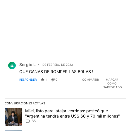
Comentario de Sergio L.
Sergio L
1 DE FEBRERO DE 2023
SL
QUE GANAS DE ROMPER LAS B0LAS !
RESPONDER
1
0
COMPARTIR
MARCAR
COMO
INAPROPIADO
CONVERSACIONES ACTIVAS
Este listado muestra los artículos con más comentarios en los últim
Un artículo de tendencia con el título "Milei, listo para 'atajar' 
Milei, listo para 'atajar' corridas: posteó que
"Argentina tendrá entre US$ 60 y 70 mil millones"
65