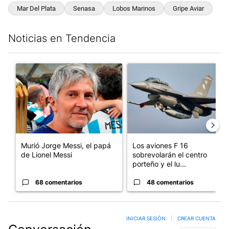
Mar Del Plata
Senasa
Lobos Marinos
Gripe Aviar
Noticias en Tendencia
Este listado muestra los artículos con más comentarios en los últim
Un artículo de tendencia con el título "Murió Jorge Messi, el p
Un artículo de tendencia con e
Murió Jorge Messi, el papá
Los aviones F 16
de Lionel Messi
sobrevolarán el centro
porteño y el lu...
68 comentarios
48 comentarios
INICIAR SESIÓN
|
CREAR CUENTA