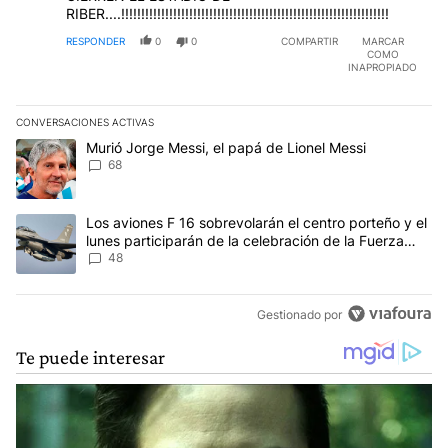
RIBER....!!!!!!!!!!!!!!!!!!!!!!!!!!!!!!!!!!!!!!!!!!!!!!!!!!!!!!!!!!!!!!!!!!!
RESPONDER
0
0
COMPARTIR
MARCAR
COMO
INAPROPIADO
CONVERSACIONES ACTIVAS
Este listado muestra los artículos con más comentarios en los últim
Un artículo de tendencia con el título "Murió Jorge Messi, el papá
Murió Jorge Messi, el papá de Lionel Messi
68
Un artículo de tendencia con el título "Los aviones F 16 sobrevola
Los aviones F 16 sobrevolarán el centro porteño y el
lunes participarán de la celebración de la Fuerza
Aérea
48
Gestionado por