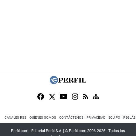
CANALES RSS
QUIENES SOMOS
CONTÁCTENOS
PRIVACIDAD
EQUIPO
REGLAS
Perfil.com - Editorial Perfil S.A.
| © Perfil.com 2006-2026 - Todos los