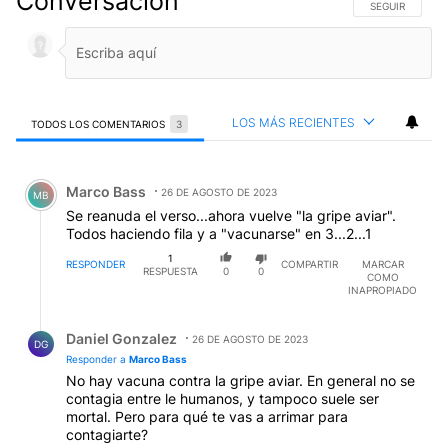
Conversación
SIGA ESTA CO
SEGUIR
LOS MÁS RECIENTES
TODOS LOS COMENTARIOS
3
Todos los comentarios
Comentario de Marco Bass.
Marco Bass
26 DE AGOSTO DE 2023
MB
Se reanuda el verso...ahora vuelve "la gripe aviar".
Todos haciendo fila y a "vacunarse" en 3...2...1
1
RESPONDER
COMPARTIR
MARCAR
RESPUESTA
0
0
COMO
INAPROPIADO
Respuesta de Daniel Gonzalez.
Daniel Gonzalez
26 DE AGOSTO DE 2023
DG
Responder a
Marco Bass
No hay vacuna contra la gripe aviar. En general no se
contagia entre le humanos, y tampoco suele ser
mortal. Pero para qué te vas a arrimar para
contagiarte?