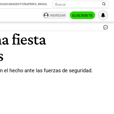
ICIAS
CARAS
EXITOÍNA
PERFIL BRASIL
INGRESAR
SUSCRIBITE
La
a fiesta
fie
cl
en
s
la
pro
de
Ch
|
 el hecho ante las fuerzas de seguridad.
Ca