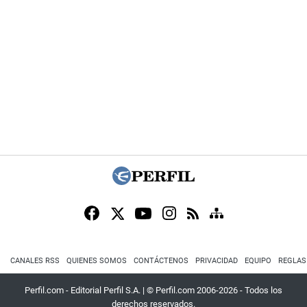
CANALES RSS
QUIENES SOMOS
CONTÁCTENOS
PRIVACIDAD
EQUIPO
REGLAS
Perfil.com - Editorial Perfil S.A.
| © Perfil.com 2006-2026 - Todos los
derechos reservados.