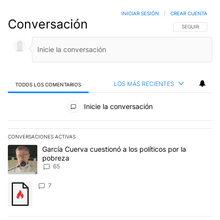
INICIAR SESIÓN
|
CREAR CUENTA
Conversación
SIGA ESTA CO
SEGUIR
LOS MÁS RECIENTES
TODOS LOS COMENTARIOS
Todos los comentarios
Inicie la conversación
CONVERSACIONES ACTIVAS
Este listado muestra los artículos con más comentarios en los últim
Un artículo de tendencia con el título "García Cuerva cuestionó a 
García Cuerva cuestionó a los políticos por la
pobreza
65
Un artículo de tendencia con el título "" con 7 comentarios.
7