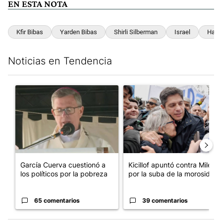
EN ESTA NOTA
Kfir Bibas
Yarden Bibas
Shirli Silberman
Israel
Ham
Noticias en Tendencia
Este listado muestra los artículos con más comentarios en los últim
Un artículo de tendencia con el título "García Cuerva cuestionó 
Un artículo de tendencia con el
García Cuerva cuestionó a
Kicillof apuntó contra Milei
los políticos por la pobreza
por la suba de la morosida...
65 comentarios
39 comentarios