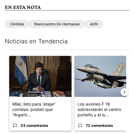
EN ESTA NOTA
Córdoba
Reencuentro De Hermanas
ADN
Noticias en Tendencia
Este listado muestra los artículos con más comentarios en los últim
Un artículo de tendencia con el título "Milei, listo para 'atajar
Un artículo de tendencia con e
Milei, listo para 'atajar'
Los aviones F 16
corridas: posteó que
sobrevolarán el centro
"Argent...
porteño y el lu...
53 comentarios
72 comentarios