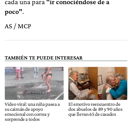
cada una para
"ir conociéndose de a
poco"
.
AS / MCP
TAMBIÉN TE PUEDE INTERESAR
Video viral: una niña pasea a
El emotivo reencuentro de
su caimán de apoyo
dos abuelos de 89 y 90 años
emocional con correa y
que llevan 65 de casados
sorprende a todos