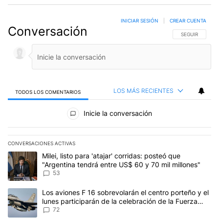
INICIAR SESIÓN
|
CREAR CUENTA
Conversación
SIGA ESTA CO
SEGUIR
LOS MÁS RECIENTES
TODOS LOS COMENTARIOS
Todos los comentarios
Inicie la conversación
CONVERSACIONES ACTIVAS
Este listado muestra los artículos con más comentarios en los últim
Un artículo de tendencia con el título "Milei, listo para 'atajar' 
Milei, listo para 'atajar' corridas: posteó que
"Argentina tendrá entre US$ 60 y 70 mil millones"
53
Un artículo de tendencia con el título "Los aviones F 16 sobrevola
Los aviones F 16 sobrevolarán el centro porteño y el
lunes participarán de la celebración de la Fuerza
Aérea
72